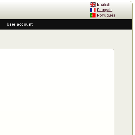
English
Français
Português
User account